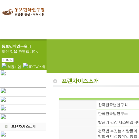
동보민약연구원
에
오신 것을 환영합니다.
회원가입
ID/PW조회
한국관족법연구회
한국관족법연구소
발관리 건강 시스템입니다
관족법 복짓는 사람들의
방법과 비정통적인 방법 