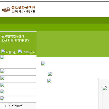
동보민약연구원
에
오신 것을 환영합니다.
회원가입
ID/PW조회