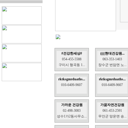
#건강한세상#
((((현대건강원...
054-455-5588
063-353-1403
구미시 형곡동 1...
장수군 번암면 노...
rktksgmrduaths...
rktksgmrduaths...
010-6409-9607
010-6409-9607
가까운 건강원
가꿈자연건강원
02-498-3083
061-453-2591
성수1가2동사무소...
무안군 망운면 송...