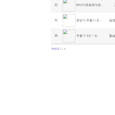
80리터핸들형대용...
32
중탕기,추출기,포...
31
삼성
추출기 3대 + 포...
30
동남
PAGE
1 / 4