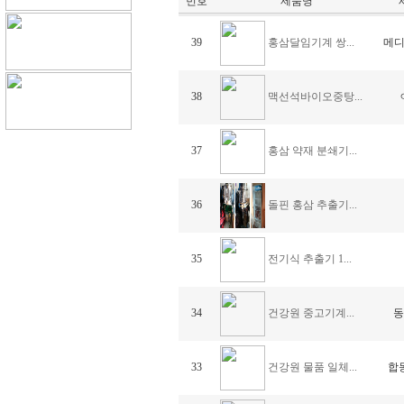
번호
제품명
홍삼달임기계 쌍...
39
메디
맥선석바이오중탕...
38
홍삼 약재 분쇄기...
37
돌핀 홍삼 추출기...
36
전기식 추출기 1...
35
건강원 중고기계...
34
동
건강원 물품 일체...
33
합