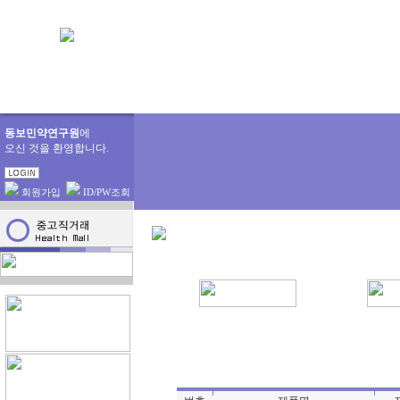
동보민약연구원
에
오신 것을 환영합니다.
회원가입
ID/PW조회