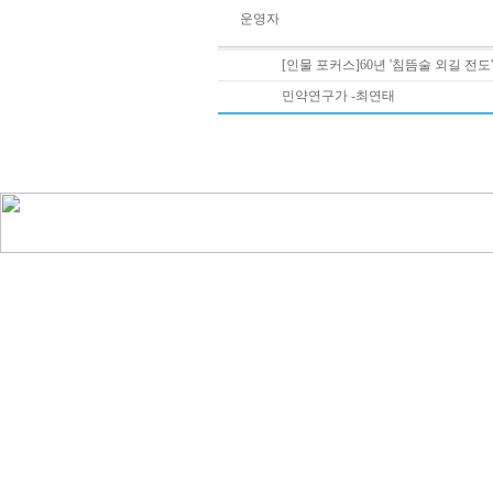
운영자
[인물 포커스]60년 '침뜸술 외길 전도
민약연구가 -최연태