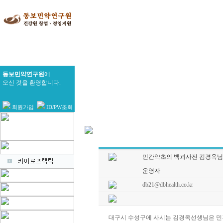
동보민약연구원
에
오신 것을 환영합니다.
회원가입
ID/PW조회
민간약초의 백과사전 김경옥님
운영자
db21@dbhealth.co.kr
대구시 수성구에 사시는 김경옥선생님은 민